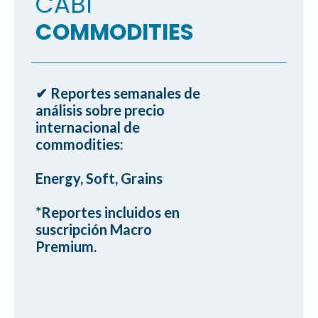
CABI
COMMODITIES
✔ Reportes semanales de
ㅤanálisis sobre precio
ㅤinternacional de
ㅤcommodities:
ㅤEnergy, Soft, Grains
ㅤ*Reportes incluidos en
ㅤsuscripción Macro
ㅤPremium.