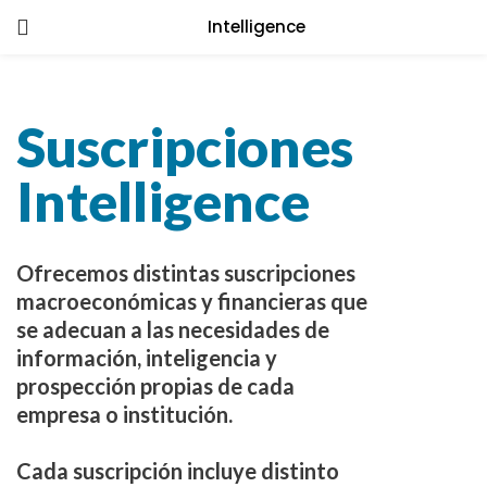
Intelligence
LOGIN
Enter your username and password to
Suscripciones
login.
Intelligence
Remember me
Ofrecemos distintas suscripciones
macroeconómicas y financieras que
Login
se adecuan a las necesidades de
Lost password?
información, inteligencia y
prospección propias de cada
empresa o institución.
Cada suscripción incluye distinto