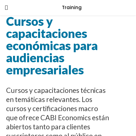
Training
LOGIN
Cursos y
capacitaciones
Enter your username and password to
login.
económicas para
audiencias
empresariales
Remember me
Login
Cursos y capacitaciones técnicas
Lost password?
en temáticas relevantes. Los
cursos y certificaciones macro
que ofrece CABI Economics están
abiertos tanto para clientes
suscriptores como al público en