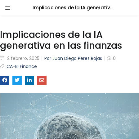
Implicaciones de la IA generativa en las finanzas
LOGIN
s)
ics)
Implicaciones de la IA
Enter your username and password to
login.
generativa en las finanzas
lytics)
2 febrero, 2025
Juan Diego Perez Rojas
0
CA-BI Finance
nance)
Remember me
Login
Lost password?