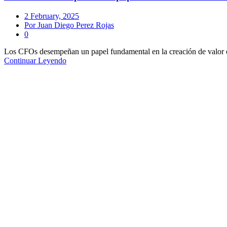
2 February, 2025
Juan Diego Perez Rojas
0
Los CFOs desempeñan un papel fundamental en la creación de valor en l
Continuar Leyendo