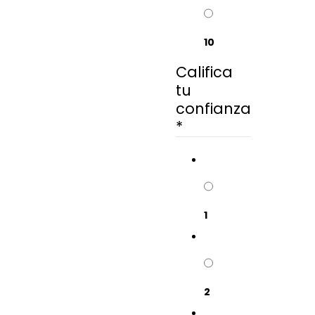
10
Califica
tu
confianza
*
1
2