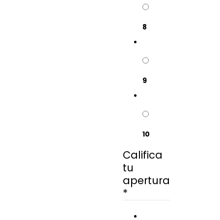
8
9
10
Califica
de
tu
como
apertura
Califica
*