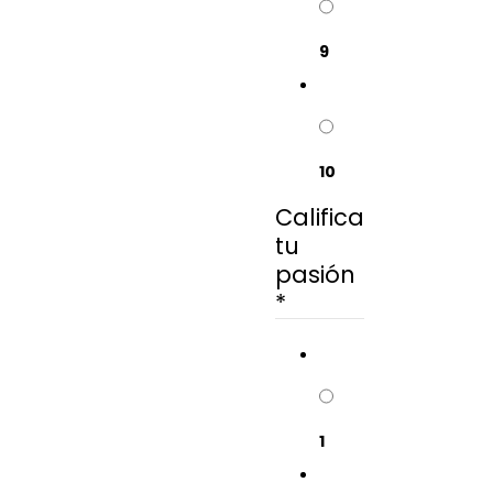
9
10
Califica
tu
pasión
*
1