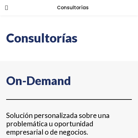
Consultorías
LOGIN
Enter your username and password to
Consultorías
login.
Remember me
On-Demand
Login
Lost password?
Solución personalizada sobre una
problemática u oportunidad
empresarial o de negocios.