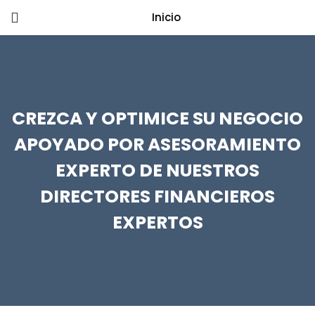
Inicio
LOGIN
Enter your username and password to
login.
CREZCA Y OPTIMICE SU NEGOCIO
APOYADO POR ASESORAMIENTO
Remember me
EXPERTO DE NUESTROS
DIRECTORES FINANCIEROS
Login
EXPERTOS
Lost password?