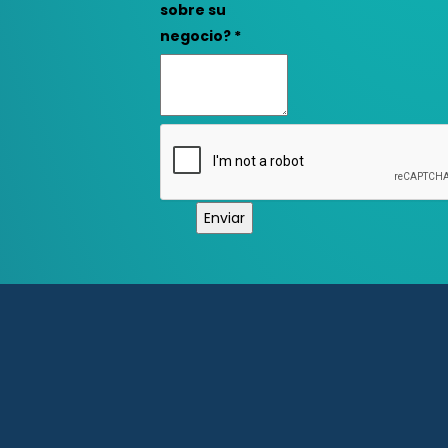
sobre su
negocio?
*
Enviar