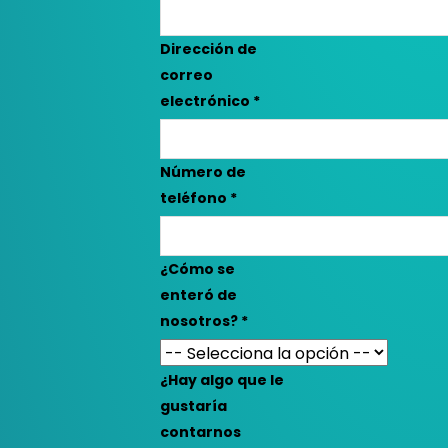
de
Dirección de
correo
electrónico
*
Número de
teléfono
*
¿Cómo se
enteró de
nosotros?
*
¿Hay algo que le
gustaría
contarnos